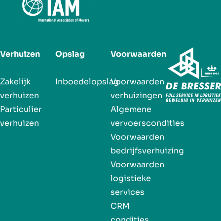
Verhuizen
Opslag
Voorwaarden
Zakelijk
Inboedelopslag
Voorwaarden
verhuizen
verhuizingen
Particulier
Algemene
verhuizen
vervoerscondities
Voorwaarden
bedrijfsverhuizing
Voorwaarden
logistieke
services
CRM
condities