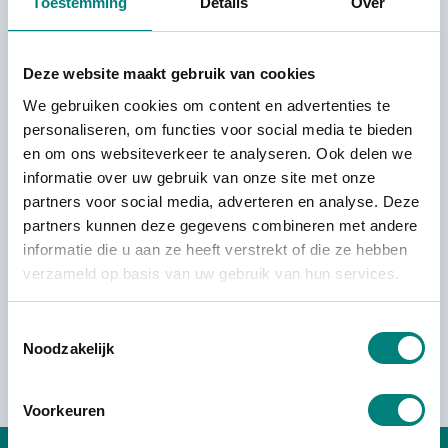
Toestemming
Details
Over
Een verhuizing is vaak een flinke klus. Gelukkig
kunt u het zware werk uit handen geven aan De
Deze website maakt gebruik van cookies
Kievit. Wij starten met een persoonlijk gesprek
We gebruiken cookies om content en advertenties te
om al uw wensen in kaart te brengen. Daarna
personaliseren, om functies voor social media te bieden
stellen we een duidelijk en praktisch
en om ons websiteverkeer te analyseren. Ook delen we
verhuisplan op, volledig afgestemd op uw
informatie over uw gebruik van onze site met onze
situatie. Of het nu gaat om het inpakken van
partners voor social media, adverteren en analyse. Deze
partners kunnen deze gegevens combineren met andere
dozen, het demonteren van meubels of het
informatie die u aan ze heeft verstrekt of die ze hebben
veilig transporteren van uw spullen, onze
verzameld op basis van uw gebruik van hun services.
verhuizers in Velden nemen alles voor u uit
handen. Zo kunt u zich focussen op andere
Toestemmingsselectie
zaken terwijl wij ervoor zorgen dat uw
Noodzakelijk
verhuizing soepel verloopt.
Voorkeuren