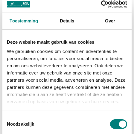
Dan is het tijd om weer wat praktische zaken te
regelen. Bij het kopen van een huis is het nu
belangrijk om de overdrachtsdatum te bepalen en
Toestemming
Details
Over
indien nodig een afspraak te maken met de notaris
en de bank. Wanneer je huurt, moet je je
Deze website maakt gebruik van cookies
huurcontracten en automatische betalingen voor je
huidige huis opzeggen. Vervolgens spreek je een
We gebruiken cookies om content en advertenties te
personaliseren, om functies voor social media te bieden
verhuisdatum
af met je verhuizer. Wat wil je laten
en om ons websiteverkeer te analyseren. Ook delen we
doen? Wat verhuis je zelf? Welke meubels en
informatie over uw gebruik van onze site met onze
spullen wil je achterlaten of doorverkopen aan de
partners voor social media, adverteren en analyse. Deze
nieuwe bewoners van je huidige woning? Check ook
partners kunnen deze gegevens combineren met andere
even de parkeergelegenheid bij je nieuwe woning:
informatie die u aan ze heeft verstrekt of die ze hebben
als er ontheffingen nodig zijn, dan kan jouw
verzameld op basis van uw gebruik van hun services.
verhuizer dit regelen voor de verhuisdag. Ook als je
een verhuislift nodig hebt, kan dit door je verhuizer
Toestemmingsselectie
Noodzakelijk
geregeld worden. Als laatste is het handig om ruim