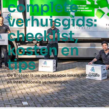
complete
verhuisgids:
checklist,
kosten en
tips
De Bresser is uw partner voor lokale, nationale
en internationale verhuizingen.