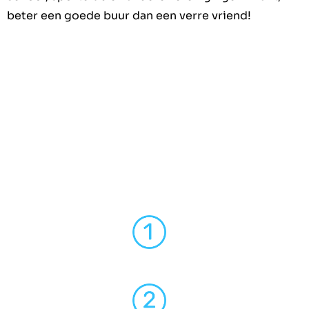
beter een goede buur dan een verre vriend!
Ontvang nu ook uw
offerte via onze videochat
Plan een video chat