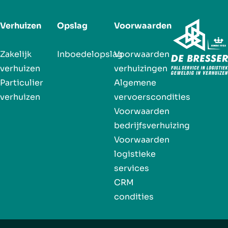
Verhuizen
Opslag
Voorwaarden
Zakelijk
Inboedelopslag
Voorwaarden
verhuizen
verhuizingen
Particulier
Algemene
verhuizen
vervoerscondities
Voorwaarden
bedrijfsverhuizing
Voorwaarden
logistieke
services
CRM
condities