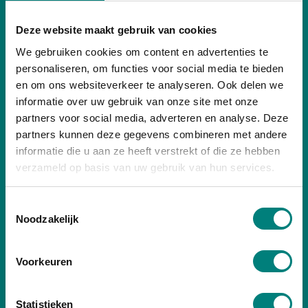
Breda
Deze website maakt gebruik van cookies
Mijkenbroek 46
We gebruiken cookies om content en advertenties te
4824 AC Breda
personaliseren, om functies voor social media te bieden
T+31 (0)76 52 24 100
en om ons websiteverkeer te analyseren. Ook delen we
informatie over uw gebruik van onze site met onze
partners voor social media, adverteren en analyse. Deze
Brussel
partners kunnen deze gegevens combineren met andere
informatie die u aan ze heeft verstrekt of die ze hebben
Bazellaan 8
verzameld op basis van uw gebruik van hun services.
1140 Evere, België
T+32 (0)26 – 701894
Toestemmingsselectie
Noodzakelijk
Reeuwijk
Edisonstraat 1A-B
Voorkeuren
2811EM, Reeuwijk
Statistieken