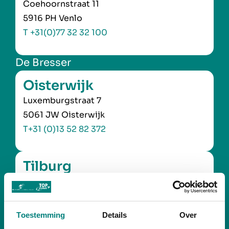
Coehoornstraat 11
5916 PH Venlo
T +31(0)77 32 32 100
De Bresser
Oisterwijk
Luxemburgstraat 7
5061 JW Oisterwijk
T+31 (0)13 52 82 372
Tilburg
Herastraat 9
5047 TX Tilburg
T+31 (0)13 54 25 935
Toestemming
Details
Over