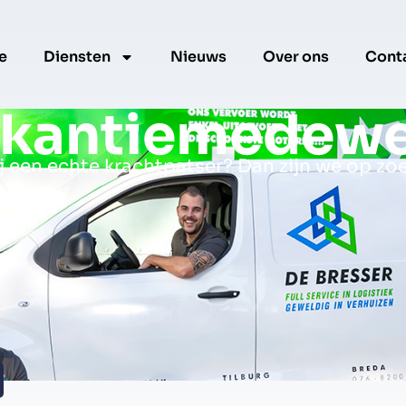
e
Diensten
Nieuws
Over ons
Cont
kantiemedewe
ij een echte krachtpatser? Dan zijn we op zoe