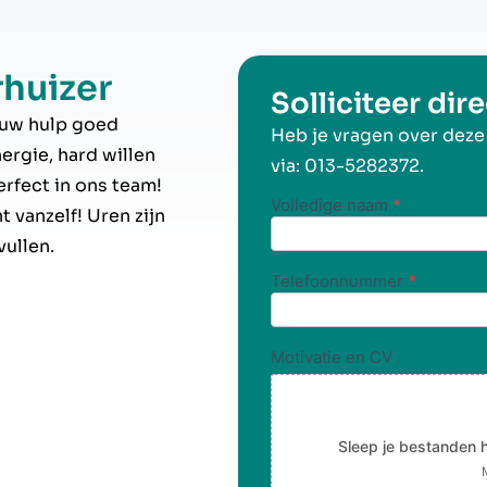
huizer
Solliciteer dire
ouw hulp goed
Heb je vragen over dez
nergie, hard willen
via:
013-5282372.
rfect in ons team!
Volledige naam
*
Soliciteren
t vanzelf! Uren zijn
vullen.
Telefoonnummer
*
Motivatie en CV
Sleep je bestanden hi