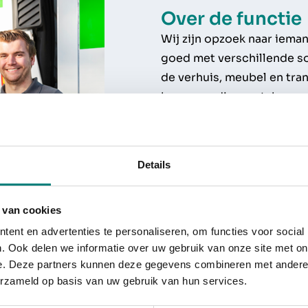
Over de functie
Wij zijn opzoek naar ieman
goed met verschillende so
de verhuis, meubel en tran
komen er diverse taken aa
In- en verpakken, lade
Correct en schadevrij
Zuinig omgaan met hul
Details
Demonteren en monter
Geven van aanwijzingen
 van cookies
Je bent klantvriendelij
ent en advertenties te personaliseren, om functies voor social
Deze taken doe je samen m
. Ook delen we informatie over uw gebruik van onze site met on
ondersteunt jou in je werk,
e. Deze partners kunnen deze gegevens combineren met andere i
creëert. Je leert elke dag
erzameld op basis van uw gebruik van hun services.
en je komt overal in Neder