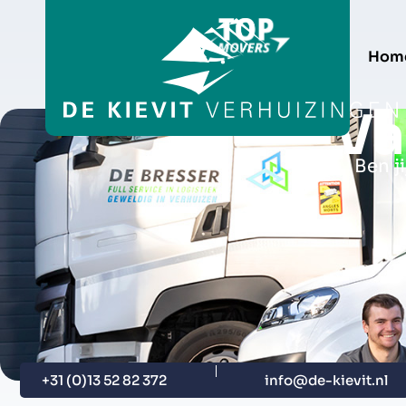
Hom
Va
Ben j
+31 (0)13 52 82 372
info@de-kievit.nl