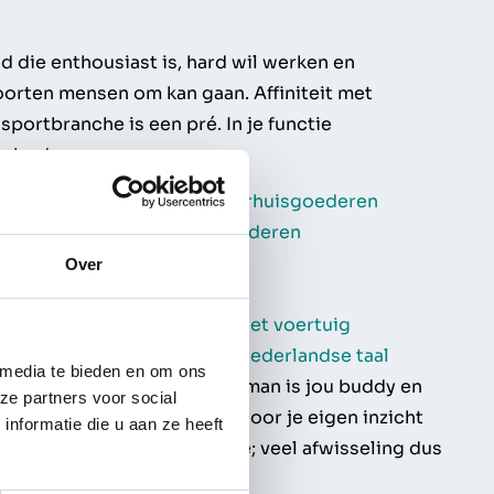
d die enthousiast is, hard wil werken en
orten mensen om kan gaan. Affiniteit met
sportbranche is een pré. In je functie
n bod:
n, lossen en uitpakken van verhuisgoederen
 overbrengen van verhuisgoederen
p- en verpakkingsmaterialen
Over
en van meubelen
 bij het manoeuvreren van het voertuig
k en drukt je goed uit in de Nederlandse taal
 media te bieden en om ons
et je verhuisteam. De voorman is jou buddy en
ze partners voor social
 geeft je tips & tricks waardoor je eigen inzicht
nformatie die u aan ze heeft
 en geen één dag is hetzelfde; veel afwisseling dus
land.