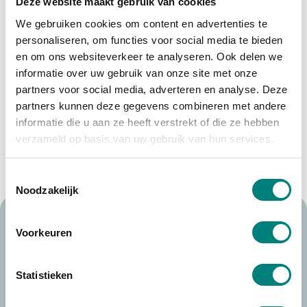
Deze website maakt gebruik van cookies
We gebruiken cookies om content en advertenties te
personaliseren, om functies voor social media te bieden
en om ons websiteverkeer te analyseren. Ook delen we
informatie over uw gebruik van onze site met onze
partners voor social media, adverteren en analyse. Deze
partners kunnen deze gegevens combineren met andere
informatie die u aan ze heeft verstrekt of die ze hebben
verzameld op basis van uw gebruik van hun services.
Toestemmingsselectie
Noodzakelijk
Voorkeuren
Benieuwd wat wij voor u
kunnen betekenen?
Statistieken