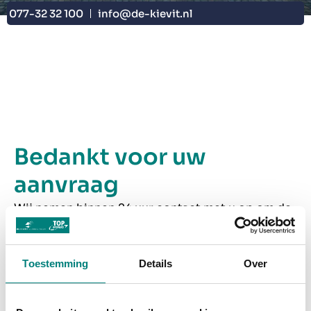
077-32 32 100
info@de-kievit.nl
Bedankt voor uw
aanvraag
Wij nemen binnen 24 uur contact met u op om de
video afspraak te plannen. Na de video chat maken
wij een passende vrijblijvende offerte.
Toestemming
Details
Over