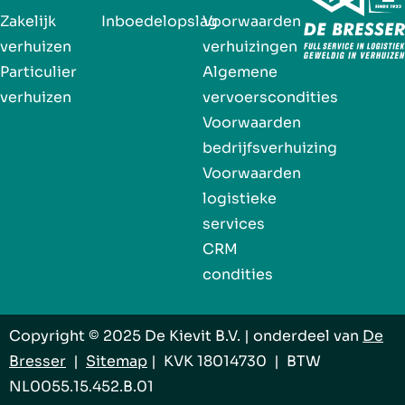
Zakelijk
Inboedelopslag
Voorwaarden
verhuizen
verhuizingen
Particulier
Algemene
verhuizen
vervoerscondities
Voorwaarden
bedrijfsverhuizing
Voorwaarden
logistieke
services
CRM
condities
Copyright © 2025 De Kievit B.V. | onderdeel van
De
Bresser
|
Sitemap
| KVK 18014730 | BTW
NL0055.15.452.B.01